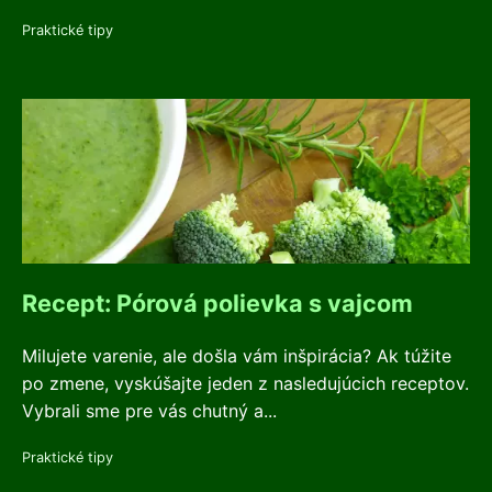
Praktické tipy
Recept: Pórová polievka s vajcom
Milujete varenie, ale došla vám inšpirácia? Ak túžite
po zmene, vyskúšajte jeden z nasledujúcich receptov.
Vybrali sme pre vás chutný a...
Praktické tipy