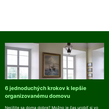
6 jednoduchých krokov k lepšie
organizovanému domovu
Necítite sa doma dobre? Možno je čas urobiť si vo