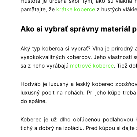
Hustota je určená skôr tým, ako sú vlákna 
pamätajte, že
krátke koberce
z hustých vlákie
Ako si vybrať správny materiál 
Aký typ koberca si vybrať? Vlna je prírodný 
vysokokvalitných kobercov. Jeho vlastnosti sú
sa z neho vyrábajú
metrové koberce
. Tiež do
Hodváb je luxusný a lesklý koberec zbožňov
luxusný pocit na nohách. Pri jeho kúpe treba 
do spálne.
Koberec je už dlho obľúbenou podlahovou k
tichý a dobrý na izoláciu. Pred kúpou si dajte 