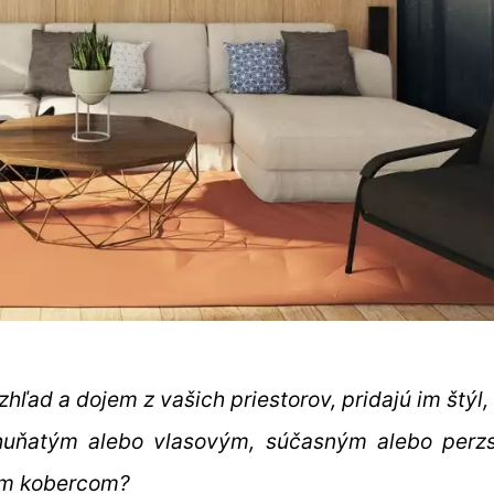
ľad a dojem z vašich priestorov, pridajú im štýl,
 huňatým alebo vlasovým, súčasným alebo perz
ým kobercom?