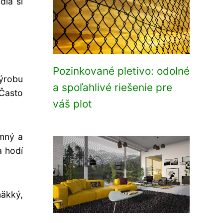
dla si
Pozinkované pletivo: odolné
výrobu
a spoľahlivé riešenie pre
 Často
váš plot
emný a
a hodí
mäkký,