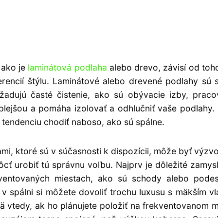
 ako je
laminátová podlaha
alebo drevo, závisí od toh
ferencií štýlu. Laminátové alebo drevené podlahy sú 
adujú časté čistenie, ako sú obývacie izby, praco
plejšou a pomáha izolovať a odhlučniť vaše podlahy
 tendenciu chodiť naboso, ako sú spálne.
, ktoré sú v súčasnosti k dispozícii, môže byť výzvo
cť urobiť tú správnu voľbu. Najprv je dôležité zamysl
kventovaných miestach, ako sú schody alebo podest
o v spálni si môžete dovoliť trochu luxusu s mäkším v
ä vtedy, ak ho plánujete položiť na frekventovanom m