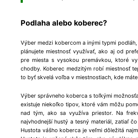
Podlaha alebo koberec?
Výber medzi kobercom a inými typmi podláh,
plánujete miestnosť využívať, ako aj od pre
pre miesta s vysokou premávkou, ktoré vyž
chodby. Koberec medzitým robí miestnosť te
to byť skvelá voľba v miestnostiach, kde máte
Výber správneho koberca s toľkými možnosťami
existuje niekoľko tipov, ktoré vám môžu pomô
nad tým, ako sa využíva priestor. Na fre
najvhodnejší hustý a tesný materiál, zatiaľ č
Hustota vášho koberca je veľmi dôležitá najm