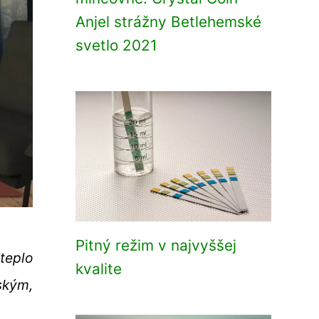
Anjel strážny Betlehemské
svetlo 2021
Pitný režim v najvyššej
 teplo
kvalite
ským,