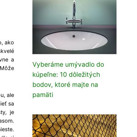
o, ako
skvelé
vne a
Vyberáme umývadlo do
. Môže
kúpeľne: 10 dôležitých
bodov, ktoré majte na
pamäti
u, ale
ieť sa
y, je
lasom.
ieste.