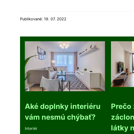
Publikované: 19. 07. 2022
Aké doplnky interiéru
Prečo 
vám nesmú chýbať?
záclon
látky 
Interiér