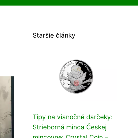
Staršie články
Tipy na vianočné darčeky:
Strieborná minca Českej
mincovne: Crystal Coin –