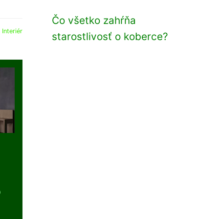
Čo všetko zahŕňa
:
Interiér
starostlivosť o koberce?
o