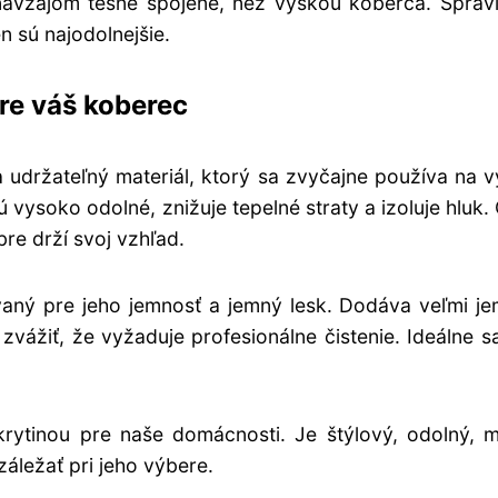
navzájom tesne spojené, než výškou koberca. Spravi
n sú najodolnejšie.
pre váš koberec
a udržateľný materiál, ktorý sa zvyčajne používa na 
 vysoko odolné, znižuje tepelné straty a izoluje hluk.
bre drží svoj vzhľad.
aný pre jeho jemnosť a jemný lesk. Dodáva veľmi j
zvážiť, že vyžaduje profesionálne čistenie. Ideálne s
rytinou pre naše domácnosti. Je štýlový, odolný, 
záležať pri jeho výbere.