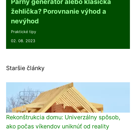
Parný generátor alebo klasická
žehlička? Porovnanie výhod a
nevýhod
Praktické tipy
02. 08. 2023
Staršie články
Rekonštrukcia domu: Univerzálny spôsob,
ako počas víkendov uniknúť od reality