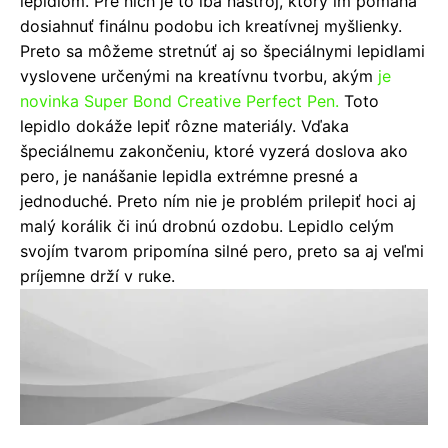
lepidlom. Pre nich je to iba nástroj, ktorý im pomáha
dosiahnuť finálnu podobu ich kreatívnej myšlienky.
Preto sa môžeme stretnúť aj so špeciálnymi lepidlami
vyslovene určenými na kreatívnu tvorbu, akým
je
novinka Super Bond Creative Perfect Pen.
Toto
lepidlo dokáže lepiť rôzne materiály. Vďaka
špeciálnemu zakončeniu, ktoré vyzerá doslova ako
pero, je nanášanie lepidla extrémne presné a
jednoduché. Preto ním nie je problém prilepiť hoci aj
malý korálik či inú drobnú ozdobu. Lepidlo celým
svojím tvarom pripomína silné pero, preto sa aj veľmi
príjemne drží v ruke.