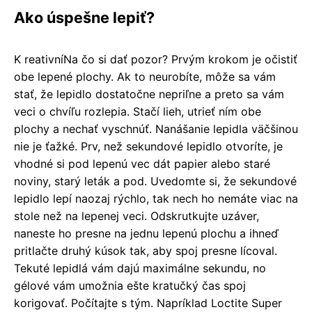
Ako úspešne lepiť?
K reativníNa čo si dať pozor? Prvým krokom je očistiť
obe lepené plochy. Ak to neurobíte, môže sa vám
stať, že lepidlo dostatočne nepriľne a preto sa vám
veci o chvíľu rozlepia. Stačí lieh, utrieť ním obe
plochy a nechať vyschnúť.
Nanášanie lepidla väčšinou
nie je ťažké. Prv, než sekundové lepidlo otvoríte, je
vhodné si pod lepenú vec dát papier alebo staré
noviny, starý leták a pod. Uvedomte si, že sekundové
lepidlo lepí naozaj rýchlo, tak nech ho nemáte viac na
stole než na lepenej veci. Odskrutkujte uzáver,
naneste ho presne na jednu lepenú plochu a ihneď
pritlačte druhý kúsok tak, aby spoj presne lícoval.
Tekuté lepidlá vám dajú maximálne sekundu, no
gélové vám umožnia ešte kratučký čas spoj
korigovať. Počítajte s tým. Napríklad Loctite Super