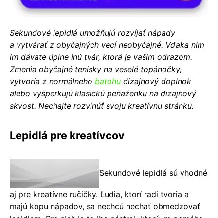
Sekundové lepidlá umožňujú rozvíjať nápady
a vytvárať z obyčajných vecí neobyčajné. Vďaka nim
im dávate úplne inú tvár, ktorá je vaším odrazom.
Zmenia obyčajné tenisky na veselé topánočky,
vytvoria z normálneho
batohu
dizajnový doplnok
alebo vyšperkujú klasickú peňaženku na dizajnový
skvost. Nechajte rozvinúť svoju kreatívnu stránku.
Lepidlá pre kreatívcov
Sekundové lepidlá sú vhodné
aj pre kreatívne ručičky. Ľudia, ktorí radi tvoria a
majú kopu nápadov, sa nechcú nechať obmedzovať