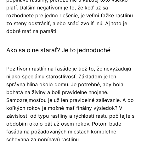
platí. Ďalším negatívom je to, že keď už sa
rozhodnete pre jedno riešenie, je veľmi ťažké rastlinu
zo steny odstrániť, alebo snáď zvoliť inú. Aj toto je
dobré mať na pamäti.
Ako sa o ne starať? Je to jednoduché
Pozitívom rastlín na fasáde je tiež to, že nevyžadujú
nijako špeciálnu starostlivosť. Základom je len
správna hlina okolo domu. Je potrebné, aby bola
bohatá na živiny a boli pravidelne hnojené.
Samozrejmosťou je už len pravidelné zalievanie. A do
koľkých rokov je možné mať finálny výsledok? V
závislosti od typu rastliny a rýchlosti rastu počítajte s
obdobím okolo päť až osem rokov. Potom bude
fasáda na požadovaných miestach kompletne
schovaná za popínavú rastlinu.