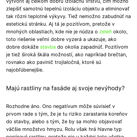
vytvoriť aj celkom dobrú izolačnú vrstvu, čím možno
zlepšiť samotnú tepelnú izoláciu objektu a eliminovať
tak rôzni teplotné výkyvy. Tiež nemožno zabudnúť na
estetickú stránku. Aj tá je pozitívom, pretože v
mnohých oblastiach, kde nie je núdza o
zeleň
okolo,
toto riešenie veľmi dobre vyzerá a ukazuje, ako
dobre dokáže
stavba
do okolia zapadnúť. Pozitívom
je tiež široká škála možností, ako napríklad brečtan,
rovnako ako pavinič trojlaločná, ktoré sú
najobľúbenejšie.
Majú rastliny na fasáde aj svoje nevýhody?
Rozhodne áno. Ono negatívum môže súvisieť v
prvom rade s tým, že je tu riziko zarastania koreňov
do stavby, alebo s tým, že by sa mohlo objavovať
väčšie množstvo hmyzu. Rolu však hrá hlavne typ
popínavé rastliny, pretože nie u každej toto všetko