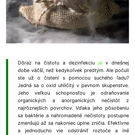
Dôraz na čistotu a dezinfekciu
je
v dnešnej
dobe väčší, než kedykoľvek predtým. Ale počuli
ste už o čistení s pomocou such
é
ho ľ
adu?
Jedná sa o oxid uhličitý v pevnom skupenstve.
Jeho veľkou schopnosťou je odraňovanie
organických a anorganických nečistôt z
najrôznejších povrchov. Vďaka jeho pôsobeniu
sa baktérie a nahromadené nečistoty postupne
zmenšujú až sa nakoniec úplne zničia. Efektívne
a jednoducho vie odstrániť roztoč
e a in
é