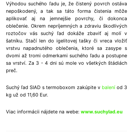
Výhodou such
é
ho ľadu je, že čistený povrch ostáva
nepoškodený, a tak sa tá
to forma
čistenia môže
aplikovať aj na jemnejšie povrchy, či dokonca
oblečenie. Okrem nepríjemných a zdraviu škodlivých
roztočov vá
s such
ý ľad dokáže zbaviť aj molí v
šatníku. Stačí len do igelitovej tašky či vreca vložiť
vrstvu napadnut
é
ho oblečenia, ktor
é
sa zasype s
dvomi až tromi odmerkami such
é
ho ľadu a postupne
sa vrství. Za 3 - 4 dni sú mole vo všetkých štádiách
preč.
Suchý ľad SIAD s termoboxom zakúpite v
balení
od 3
kg už od 11,60 Eur.
Viac informácii nájdete na webe:
www.suchylad.eu