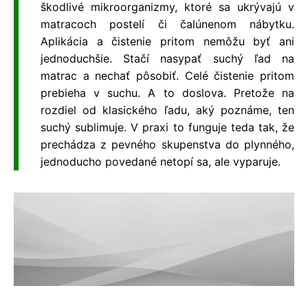
škodliv
é
mikroorganizm
y, ktor
é
sa ukrývajú v
matracoch postelí či čalúnenom nábytku.
Apliká
cia a
čistenie pritom nemôžu byť ani
jednoduchšie. Stačí nasypať suchý ľad na
matrac a nechať pôsobiť. Celé čistenie pritom
prebieha v suchu. A to doslova. Pretože na
rozdiel od klasick
é
ho ľadu, aký pozná
me, ten
such
ý sublimuje. V praxi to funguje teda tak, že
prechádza z pevn
é
ho skupenstva do plynn
é
ho,
jednoducho povedané
netop
í sa, ale vyparuje.