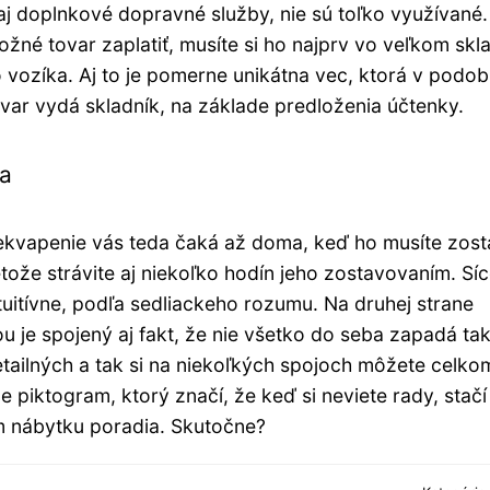
j doplnkové dopravné služby, nie sú toľko využívané.
žné tovar zaplatiť, musíte si ho najprv vo veľkom skl
 vozíka. Aj to je pomerne unikátna vec, ktorá v podo
ar vydá skladník, na základe predloženia účtenky.
ra
kvapenie vás teda čaká až doma, keď ho musíte zosta
etože strávite aj niekoľko hodín jeho zostavovaním. Síc
tuitívne, podľa sedliackeho rozumu. Na druhej strane
 je spojený aj fakt, že nie všetko do seba zapadá tak
etailných a tak si na niekoľkých spojoch môžete celko
me piktogram, ktorý značí, že keď si neviete rady, stačí
ím nábytku poradia. Skutočne?