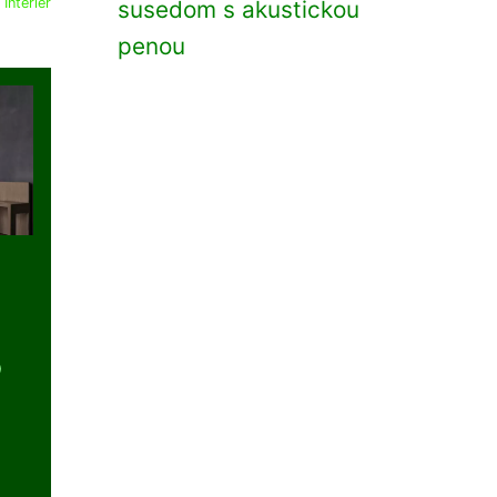
:
Interiér
susedom s akustickou
penou
o