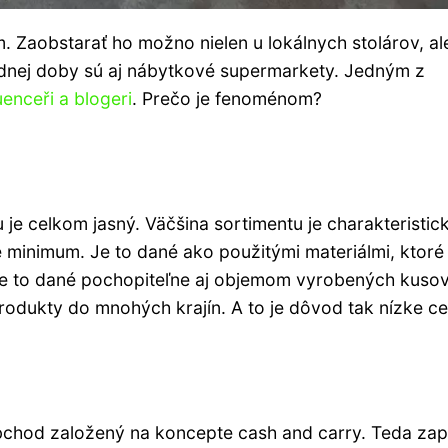
 Zaobstarať ho možno nielen u lokálnych stolárov, al
nej doby sú aj nábytkové supermarkety. Jedným z
luenceři a blogeri
. Prečo je fenoménom?
e celkom jasný. Väčšina sortimentu je charakteristic
 minimum. Je to dané ako použitými materiálmi, ktoré
k je to dané pochopiteľne aj objemom vyrobených kusov
produkty do mnohých krajín. A to je dôvod tak nízke ce
bchod založený na koncepte cash and carry. Teda zap