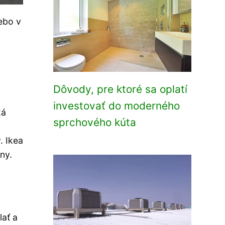
ebo v
Dôvody, pre ktoré sa oplatí
investovať do moderného
ká
sprchového kúta
. Ikea
ny.
lať a