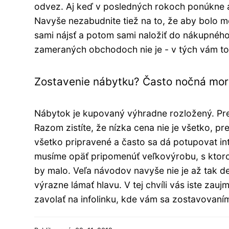
odvez. Aj keď v posledných rokoch ponúkne a
Navyše nezabudnite tiež na to, že aby bolo mo
sami nájsť a potom sami naložiť do nákupného
zameraných obchodoch nie je - v tých vám tov
Zostavenie nábytku? Často nočná mo
Nábytok je kupovaný výhradne rozložený. Pre
Razom zistíte, že nízka cena nie je všetko, pr
všetko pripravené a často sa dá potupovat in
musíme opäť pripomenúť veľkovýrobu, s ktorou
by malo. Veľa návodov navyše nie je až tak d
výrazne lámať hlavu. V tej chvíli vás iste zauj
zavolať na infolinku, kde vám sa zostavovan