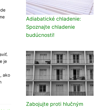
ade
bne
Adiabatické chladenie:
Spoznajte chladenie
budúcnosti!
viť.
e je
, ako
m
Zabojujte proti hlučným