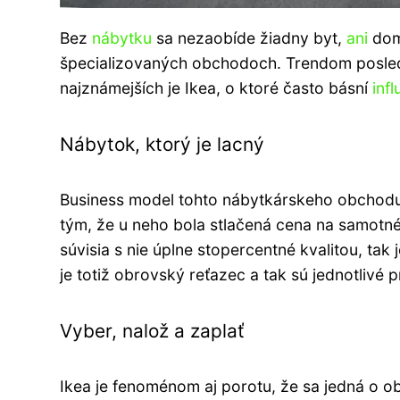
Bez
nábytku
sa nezaobíde žiadny byt,
ani
dom.
špecializovaných obchodoch. Trendom posled
najznámejších je Ikea, o ktoré často básní
inf
Nábytok, ktorý je lacný
Business model tohto nábytkárskeho obchodu j
tým, že u neho bola stlačená cena na samotné
súvisia s nie úplne stopercentné kvalitou, ta
je totiž obrovský reťazec a tak sú jednotlivé 
Vyber, nalož a ​​zaplať
Ikea je fenoménom aj porotu, že sa jedná o o