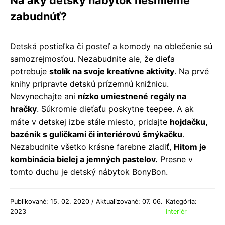
Na aký detský nábytok nesmieme
zabudnúť?
Detská postieľka či posteľ a komody na oblečenie sú
samozrejmosťou. Nezabudnite ale, že dieťa
potrebuje
stolík na svoje kreatívne aktivity
. Na prvé
knihy pripravte detskú prízemnú knižnicu.
Nevynechajte ani
nízko umiestnené regály na
hračky
. Súkromie dieťaťu poskytne teepee. A ak
máte v detskej izbe stále miesto, pridajte
hojdačku,
bazénik s guličkami či interiérovú šmýkačku
.
Nezabudnite všetko krásne farebne zladiť,
Hitom je
kombinácia bielej a jemných pastelov.
Presne v
tomto duchu je detský nábytok BonyBon.
Publikované: 15. 02. 2020 / Aktualizované: 07. 06.
Kategória:
2023
Interiér