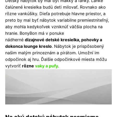
Detský nábytok by mal byť mäkký a ľahký. Ľahké
čalúnené kresielka budú deti milovať. Rovnako ako
rôzne vankúšiky. Dieťa potrebuje hlavne priestor, a
preto by mal byť nábytok variabilne premiestniteľný,
aby mohla kedykoľvek vzniknúť väčšia plocha na
hranie. BonyBon má v ponuke
nádherné
dizajnové detské kresielka, pohovky a
dokonca lounge kreslo
. Nábytok je prispôsobený
našim malým princeznám a pirátom. Umožní im
odpočinok aj hru. Ďalšie odpočinkové miesta môžu
vytvoriť
rôzne
vaky a pufy
.