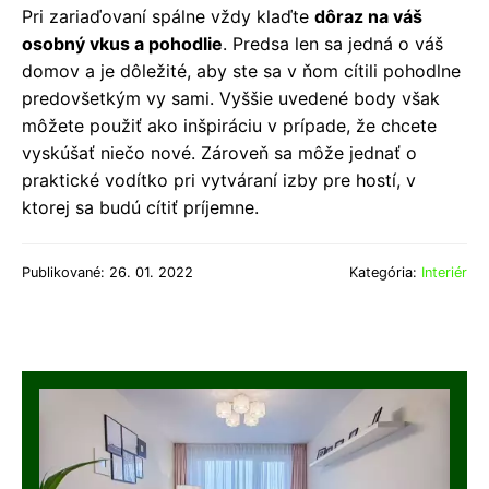
Pri zariaďovaní spálne vždy klaďte
dôraz na váš
osobný vkus a pohodlie
. Predsa len sa jedná o váš
domov a je dôležité, aby ste sa v ňom cítili pohodlne
predovšetkým vy sami. Vyššie uvedené body však
môžete použiť ako inšpiráciu v prípade, že chcete
vyskúšať niečo nové. Zároveň sa môže jednať o
praktické vodítko pri vytváraní izby pre hostí, v
ktorej sa budú cítiť príjemne.
Publikované: 26. 01. 2022
Kategória:
Interiér