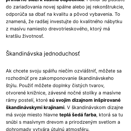
do zariaďovania novej spálne alebo jej rekonštrukcie,
odporúča sa dbať na kvalitu a pôvod vybavenia. To
znamená, že radšej investujte do kvalitného nábytku
z masívu namiesto drevotrieskového, ktorý má
kratšiu životnosť.
Škandinávska jednoduchosť
Ak chcete svoju spálňu niečím ozvláštniť, môžete sa
rozhodnúť pre zakomponovanie škandinávskeho
štýlu. Použiť môžete doplnky čistých tvarov,
otvorené knižnice, závesné nočné stolíky a masívne
rámy postelí, ktoré
sú svojim dizajnom inšpirované
škandinávskymi krajinami
. V škandinávskom dizajne
má svoje miesto hlavne
teplá šedá farba
, ktorá sa tu
snúbi s masívnym drevom a prirodzeným svetlom a
dohromady vytvára útulnú atmosféru.