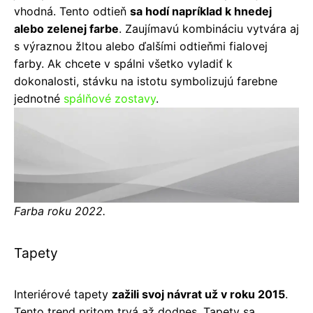
vhodná. Tento odtieň
sa hodí napríklad k hnedej
alebo zelenej farbe
. Zaujímavú kombináciu vytvára aj
s výraznou žltou alebo ďalšími odtieňmi fialovej
farby. Ak chcete v spálni všetko vyladiť k
dokonalosti, stávku na istotu symbolizujú farebne
jednotné
spálňové zostavy
.
Farba roku 2022.
Tapety
Interiérové tapety
zažili svoj návrat už v roku 2015
.
Tento trend pritom trvá až dodnes. Tapety sa