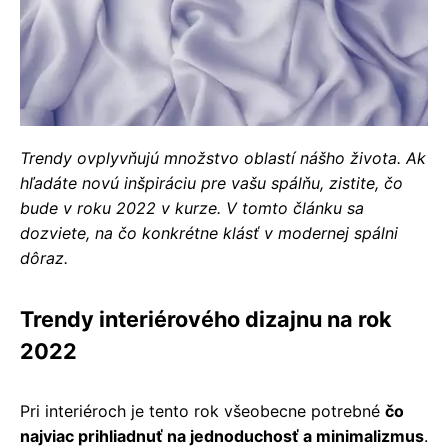
Trendy ovplyvňujú množstvo oblastí nášho života. Ak
hľadáte novú inšpiráciu pre vašu spálňu, zistite, čo
bude v roku 2022 v kurze. V tomto článku sa
dozviete, na čo konkrétne klásť v modernej spálni
dôraz.
Trendy interiérového dizajnu na rok
2022
Pri interiéroch je tento rok všeobecne potrebné
čo
najviac prihliadnuť na jednoduchosť a minimalizmus
.