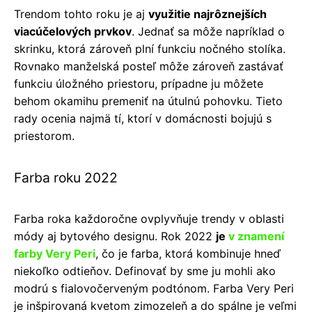
Trendom tohto roku je aj
využitie najrôznejších
viacúčelových prvkov
. Jednať sa môže napríklad o
skrinku, ktorá zároveň plní funkciu nočného stolíka.
Rovnako manželská posteľ môže zároveň zastávať
funkciu úložného priestoru, prípadne ju môžete
behom okamihu premeniť na útulnú pohovku. Tieto
rady ocenia najmä tí, ktorí v domácnosti bojujú s
priestorom.
Farba roku 2022
Farba roka každoročne ovplyvňuje trendy v oblasti
módy aj bytového designu. Rok 2022
je
v znamení
farby Very Peri
, čo je farba, ktorá kombinuje hneď
niekoľko odtieňov. Definovať by sme ju mohli ako
modrú s fialovočerveným podtónom. Farba Very Peri
je inšpirovaná kvetom zimozeleň a do spálne je veľmi