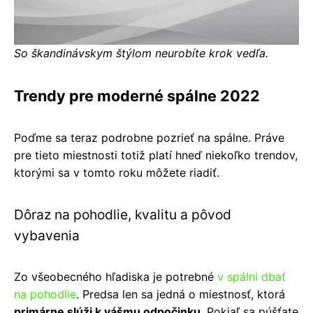
So škandinávskym štýlom neurobíte krok vedľa.
Trendy pre moderné spálne 2022
Poďme sa teraz podrobne pozrieť na spálne. Práve
pre tieto miestnosti totiž platí hneď niekoľko trendov,
ktorými sa v tomto roku môžete riadiť.
Dôraz na pohodlie, kvalitu a pôvod
vybavenia
Zo všeobecného hľadiska je potrebné
v spálni dbať
na pohodlie
. Predsa len sa jedná o miestnosť, ktorá
primárne slúži k vášmu odpočinku
. Pokiaľ sa púšťate