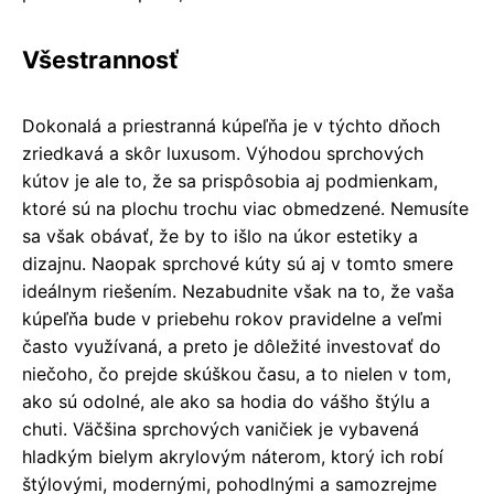
Všestrannosť
Dokonalá a priestranná kúpeľňa je v týchto dňoch
zriedkavá a skôr luxusom. Výhodou sprchových
kútov je ale to, že sa prispôsobia aj podmienkam,
ktoré sú na plochu trochu viac obmedzené. Nemusíte
sa však obávať, že by to išlo na úkor estetiky a
dizajnu. Naopak sprchové kúty sú aj v tomto smere
ideálnym riešením. Nezabudnite však na to, že vaša
kúpeľňa bude v priebehu rokov pravidelne a veľmi
často využívaná, a preto je dôležité investovať do
niečoho, čo prejde skúškou času, a to nielen v tom,
ako sú odolné, ale ako sa hodia do vášho štýlu a
chuti. Väčšina sprchových vaničiek je vybavená
hladkým bielym akrylovým náterom, ktorý ich robí
štýlovými, modernými, pohodlnými a samozrejme