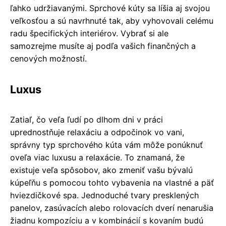
ľahko udržiavanými. Sprchové kúty sa líšia aj svojou
veľkosťou a sú navrhnuté tak, aby vyhovovali celému
radu špecifických interiérov. Vybrať si ale
samozrejme musíte aj podľa vašich finančných a
cenových možností.
Luxus
Zatiaľ, čo veľa ľudí po dlhom dni v práci
uprednostňuje relaxáciu a odpočinok vo vani,
správny typ sprchového kúta vám môže ponúknuť
oveľa viac luxusu a relaxácie. To znamaná, že
existuje veľa spôsobov, ako zmeniť vašu bývalú
kúpeľňu s pomocou tohto vybavenia na vlastné a päť
hviezdičkové spa. Jednoduché tvary presklených
panelov, zasúvacích alebo rolovacích dverí nenarušia
žiadnu kompozíciu a v kombinácií s kovaním budú