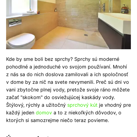
Kde by sme boli bez sprchy? Sprchy sú moderné
pohodlné a jednoduché vo svojom používaní. Mnohí
z nás sa do nich doslova zamilovali a ich spoločnosť
v dome by za nič na svete nevymenili. Preč sú dni vo
vani zbytočne plnej vody, pretože svoje ráno môžete
začať "skokom" do osviežujúcej kaskády vody.
Štýlový, rýchly a užitočný
sprchový kút
je vhodný pre
každý jeden
domov
a to z niekoľkých dôvodov, o
ktorých si samozrejme niečo teraz povieme.