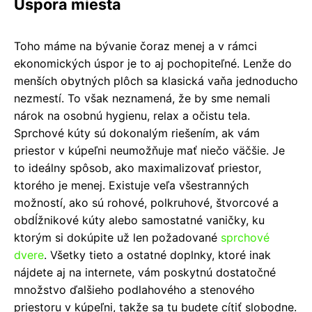
Úspora miesta
Toho máme na bývanie čoraz menej a v rámci
ekonomických úspor je to aj pochopiteľné. Lenže do
menších obytných plôch sa klasická vaňa jednoducho
nezmestí. To však neznamená, že by sme nemali
nárok na osobnú hygienu, relax a očistu tela.
Sprchové kúty sú dokonalým riešením, ak vám
priestor v kúpeľni neumožňuje mať niečo väčšie. Je
to ideálny spôsob, ako maximalizovať priestor,
ktorého je menej. Existuje veľa všestranných
možností, ako sú rohové, polkruhové, štvorcové a
obdĺžnikové kúty alebo samostatné vaničky, ku
ktorým si dokúpite už len požadované
sprchové
dvere
. Všetky tieto a ostatné doplnky, ktoré inak
nájdete aj na internete, vám poskytnú dostatočné
množstvo ďalšieho podlahového a stenového
priestoru v kúpeľni, takže sa tu budete cítiť slobodne.